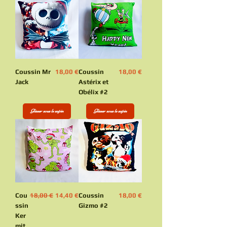
Prix
Prix
Coussin Mr
18,00 €
Coussin
18,00 €
Jack
Astérix et
Obélix #2
Glisser sous le sapin
Glisser sous le sapin
Prix original
Prix promotionnel
Prix
Cou
18,00 €
14,40 €
Coussin
18,00 €
ssin
Gizmo #2
Ker
mit