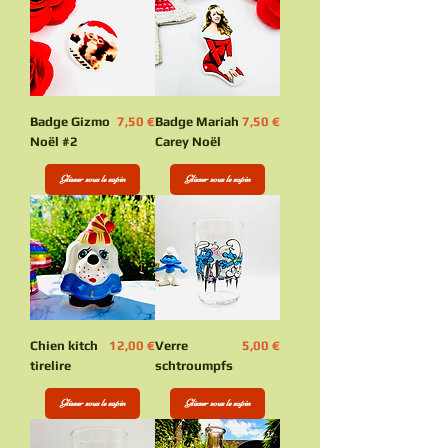
Prix
Prix
Badge Gizmo
7,50 €
Badge Mariah
7,50 €
Noël #2
Carey Noël
Glisser sous le sapin
Glisser sous le sapin
Prix
Prix
Chien kitch
12,00 €
Verre
5,00 €
tirelire
schtroumpfs
Glisser sous le sapin
Glisser sous le sapin