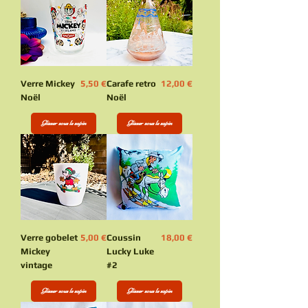
Prix
Prix
Verre Mickey
5,50 €
Carafe retro
12,00 €
Noël
Noël
Glisser sous le sapin
Glisser sous le sapin
Prix
Prix
Verre gobelet
5,00 €
Coussin
18,00 €
Mickey
Lucky Luke
vintage
#2
Glisser sous le sapin
Glisser sous le sapin