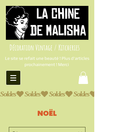
Décoration Vintage / Kitcheries
Le site se refait une beauté ! Plus d'articles
prochainement ! Merci
Soldes
NOËL