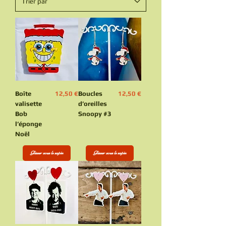
Prix
Prix
Boîte
12,50 €
Boucles
12,50 €
valisette
d’oreilles
Bob
Snoopy #3
l’éponge
Noël
Glisser sous le sapin
Glisser sous le sapin