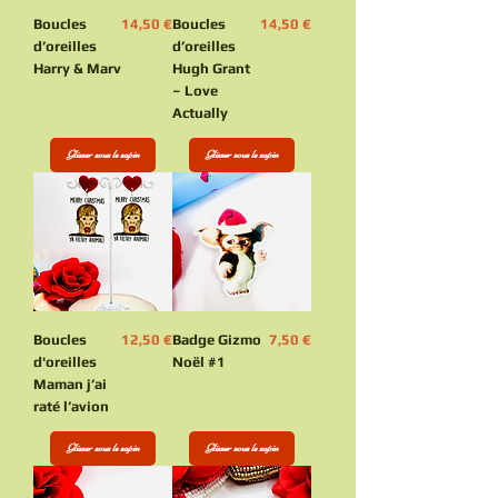
Prix
Prix
Boucles
14,50 €
Boucles
14,50 €
d’oreilles
d’oreilles
Harry & Marv
Hugh Grant
– Love
Actually
Glisser sous le sapin
Glisser sous le sapin
Prix
Prix
Boucles
12,50 €
Badge Gizmo
7,50 €
d'oreilles
Noël #1
Maman j’ai
raté l’avion
Glisser sous le sapin
Glisser sous le sapin