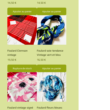
Prix
Prix
14,50 €
14,50 €
Ajouter au panier
Ajouter au panier
Foulard Clemson
Foulard soie tendance
vintage
Vintage vert et bleu
Prix
Prix
19,50 €
16,50 €
Rupture de stock
Ajouter au panier
Foulard vintage signé
Foulard fleurs bleues