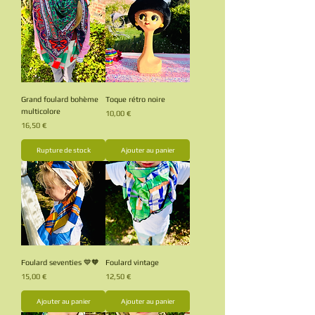
Grand foulard bohème
Toque rétro noire
multicolore
Prix
10,00 €
Prix
16,50 €
Rupture de stock
Ajouter au panier
Foulard seventies 💙🧡
Foulard vintage
Prix
Prix
15,00 €
12,50 €
Ajouter au panier
Ajouter au panier