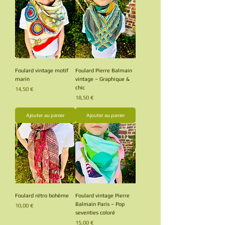
Foulard vintage motif
Foulard Pierre Balmain
marin
vintage – Graphique &
chic
Prix
14,50 €
Prix
18,50 €
Ajouter au panier
Ajouter au panier
Foulard rétro bohème
Foulard vintage Pierre
Balmain Paris – Pop
Prix
10,00 €
seventies coloré
Prix
15,00 €