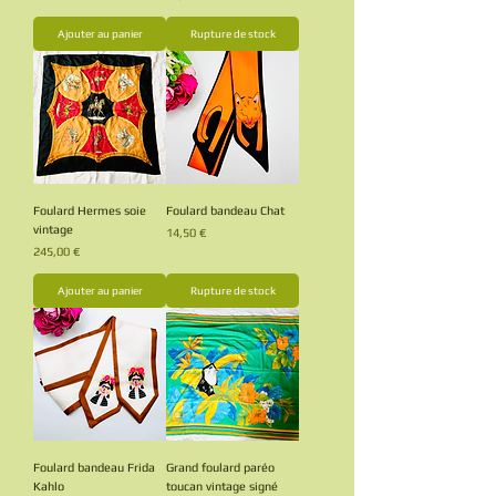
Ajouter au panier
Rupture de stock
Foulard Hermes soie
Foulard bandeau Chat
vintage
Prix
14,50 €
Prix
245,00 €
Ajouter au panier
Rupture de stock
Foulard bandeau Frida
Grand foulard paréo
Kahlo
toucan vintage signé