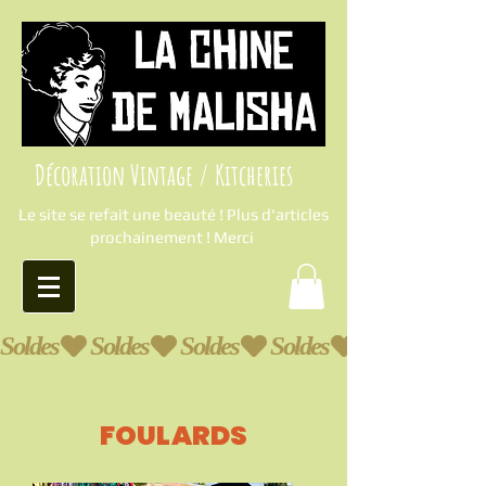
Décoration Vintage / Kitcheries
Le site se refait une beauté ! Plus d'articles
prochainement ! Merci
Soldes
FOULARDS