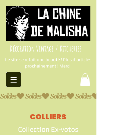
Décoration Vintage / Kitcheries
Le site se refait une beauté ! Plus d'articles
prochainement ! Merci
Soldes
COLLIERS
Collection Ex-votos