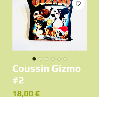
Coussin Gizmo
#2
Prix
18,00 €
Ajouter au panier
Coussin Gizmo décor Noël mogwai
Gremlins modèle #2