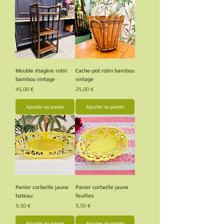
Meuble étagère rotin
Cache-pot rotin bambou
bambou vintage
vintage
Prix
Prix
45,00 €
25,00 €
Ajouter au panier
Ajouter au panier
Panier corbeille jaune
Panier corbeille jaune
bateau
feuilles
Prix
Prix
9,50 €
9,50 €
Ajouter au panier
Ajouter au panier