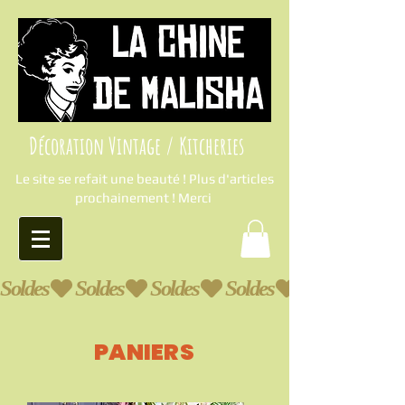
Décoration Vintage / Kitcheries
Le site se refait une beauté ! Plus d'articles
prochainement ! Merci
Soldes
PANIERS