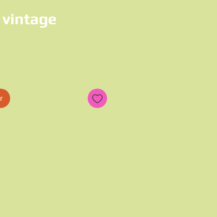
 vintage
x
r