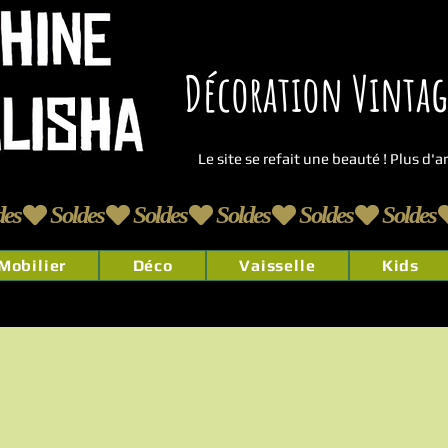
Décoration Vintage
Le site se refait une beauté ! Plus d'
Mobilier
Déco
Vaisselle
Kids