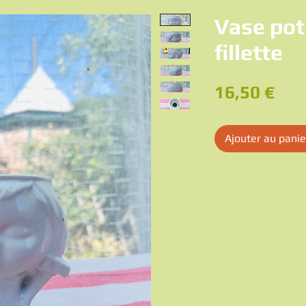
Vase pot
fillette
Pri
16,50 €
Ajouter au panie