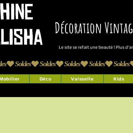
Décoration Vintage
Le site se refait une beauté ! Plus d'
Mobilier
Déco
Vaisselle
Kids