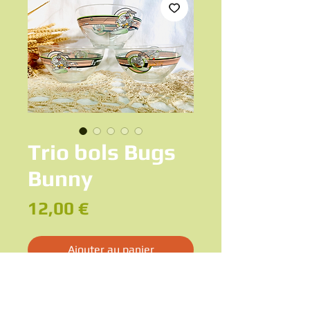
Trio bols Bugs
Bunny
Prix
12,00 €
Ajouter au panier
Ensemble de 3 bols Bugs Bunny Warner
Bros