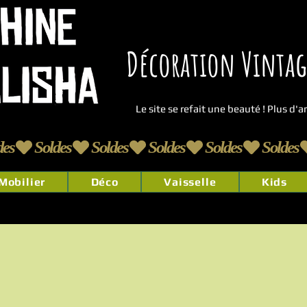
Décoration Vintage
Le site se refait une beauté ! Plus d'
Mobilier
Déco
Vaisselle
Kids