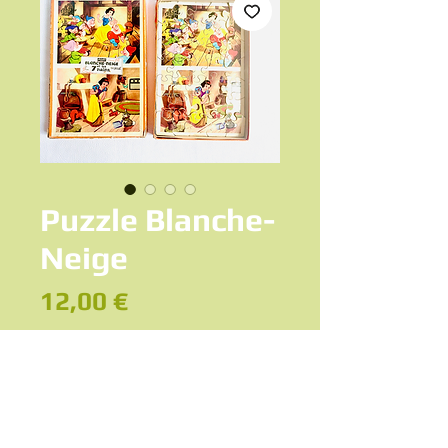
Puzzle Blanche-
Neige
Prix
12,00 €
Ajouter au panier
Ancienne boîte jeu de puzzle Blanche-
Neige