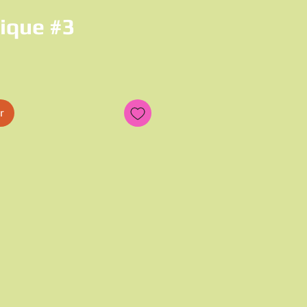
ique #3
r