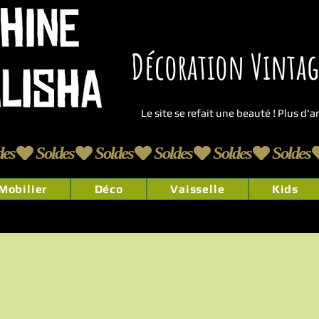
Décoration Vintage
Le site se refait une beauté ! Plus d'
Mobilier
Déco
Vaisselle
Kids