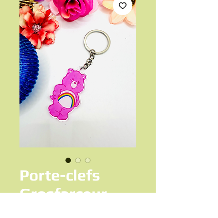
Porte-clefs
Grosfarceur
Prix
6,00 €