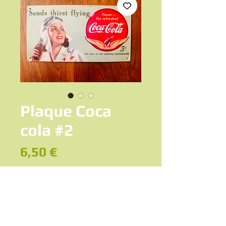
Plaque Coca
cola #2
Prix
6,50 €
Ajouter au panier
Plaque décorative, marque Coca-Cola,
Avion aviation pilote vol