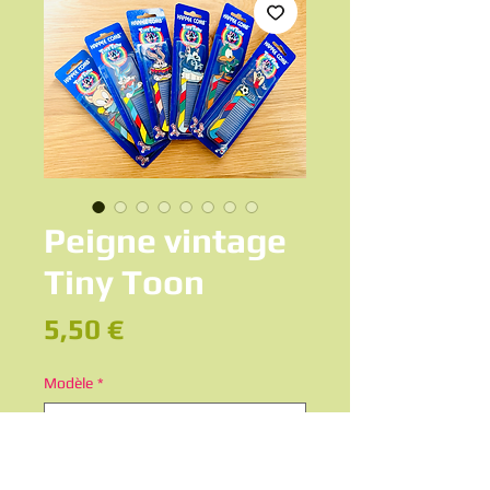
Peigne vintage
Tiny Toon
Prix
5,50 €
Modèle
*