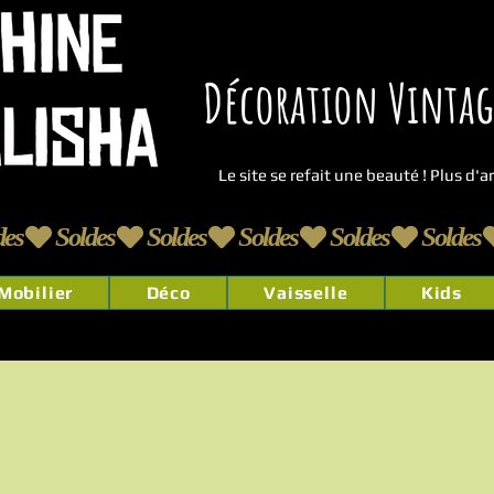
Décoration Vintage
Le site se refait une beauté ! Plus d'
Mobilier
Déco
Vaisselle
Kids