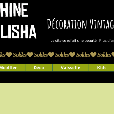
Décoration Vintage
Le site se refait une beauté ! Plus d'
Mobilier
Déco
Vaisselle
Kids