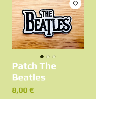
Patch The
Beatles
Prix
8,00 €
Ajouter au panier
Patch thermocollant The Beatles
coloris noir et blanc