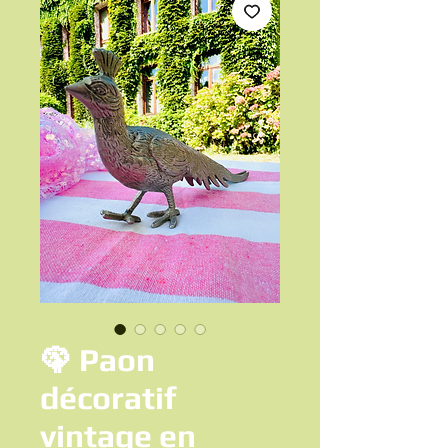
🦚 Paon
décoratif
vintage en