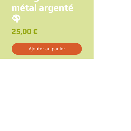
métal argenté
🦚
Prix
25,00 €
Ajouter au panier
🦚 Sublime objet de décoration, ce paon
en métal argenté séduit par la finesse de
ses détails et l’élégance de sa silhouette
Son long plumage finement travaillé et sa
crête délicate en font une pièce unique
qui attire immédiatement le regard
Idéal posé sur une étagère, une table
basse ou dans une vitrine, il apportera
une touche d’élégance rétro et un brin
d’exotisme à votre intérieur