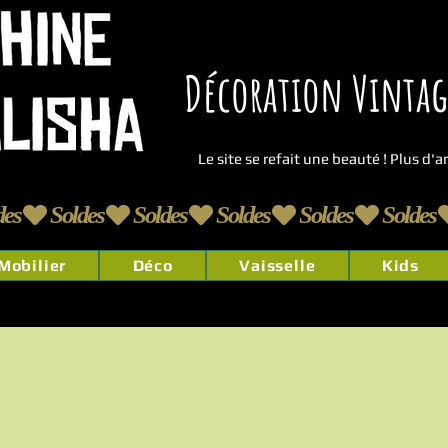
Décoration Vintage
Le site se refait une beauté ! Plus d'
Mobilier
Déco
Vaisselle
Kids