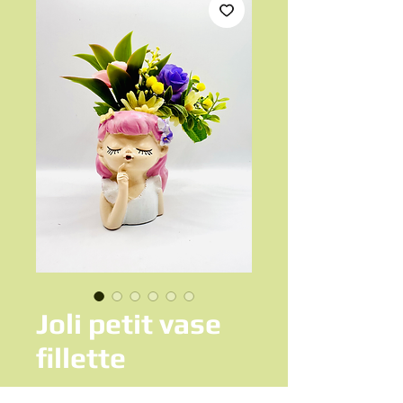
Joli petit vase
fillette
Prix
18,00 €