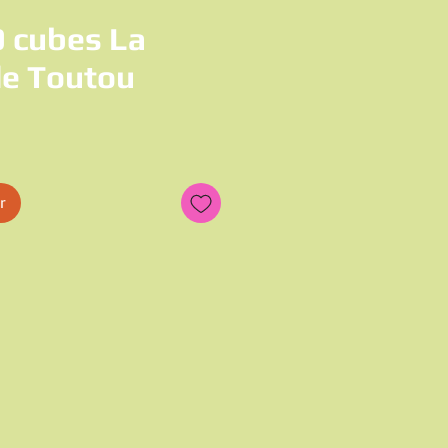
0 cubes La
de Toutou
x
r