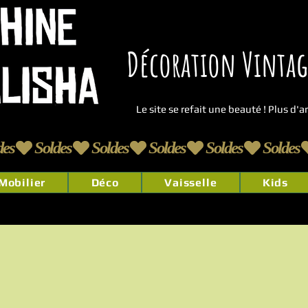
Décoration Vintage
Le site se refait une beauté ! Plus d'
Mobilier
Déco
Vaisselle
Kids