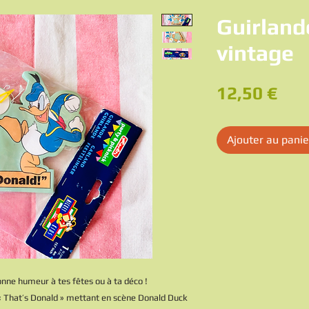
Guirland
vintage
Pri
12,50 €
Ajouter au panie
onne humeur à tes fêtes ou à ta déco !
« That’s Donald » mettant en scène Donald Duck