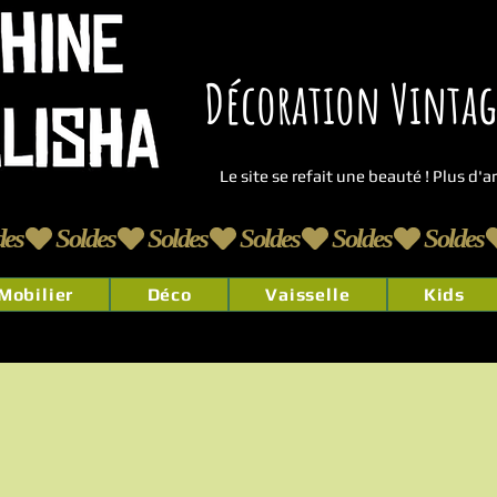
Décoration Vintage
Le site se refait une beauté ! Plus d'
Mobilier
Déco
Vaisselle
Kids