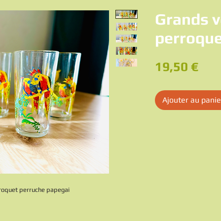
Grands v
perroqu
Pri
19,50 €
Ajouter au panie
roquet perruche papegai