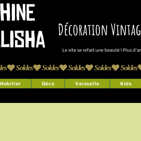
Décoration Vintage
Le site se refait une beauté ! Plus d'
Mobilier
Déco
Vaisselle
Kids