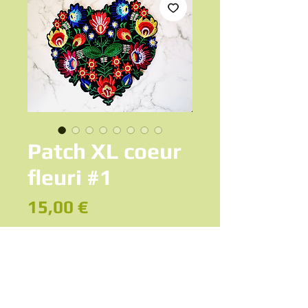
Patch XL coeur
fleuri #1
Prix
15,00 €
Ajouter au panier
Grand Patch thermocollant Coeur fleuri
Modèle #1