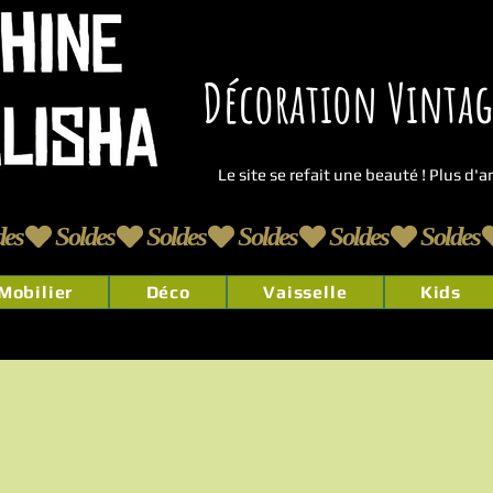
Décoration Vintage
Le site se refait une beauté ! Plus d'
Mobilier
Déco
Vaisselle
Kids