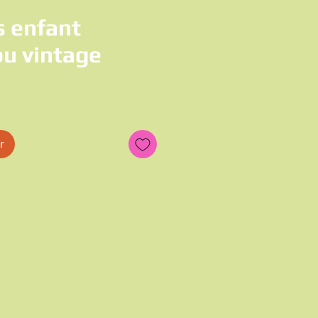
s enfant
u vintage
x
r