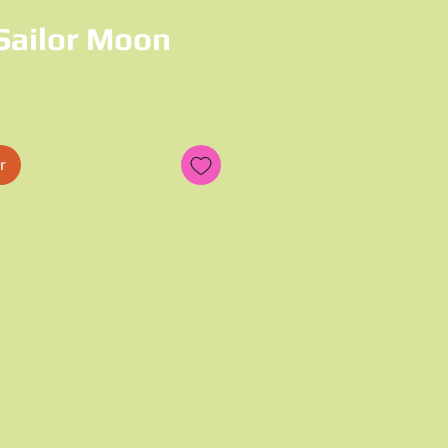
Sailor Moon
x
r