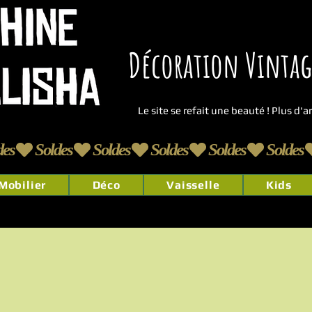
Décoration Vintage
Le site se refait une beauté ! Plus d'
Mobilier
Déco
Vaisselle
Kids