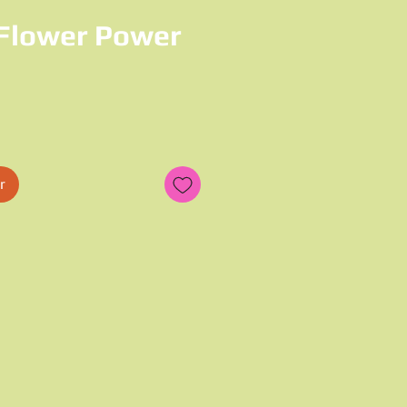
Flower Power
x
r