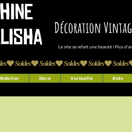
Décoration Vintage
Le site se refait une beauté ! Plus d'
Mobilier
Déco
Vaisselle
Kids