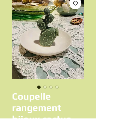
Coupelle
rangement
bijoux cactus
Prix
5,00 €