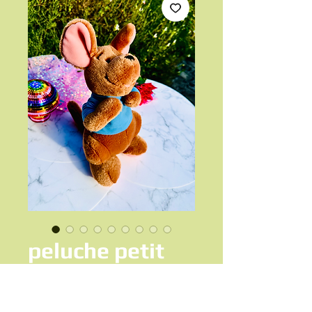
peluche petit
Gouroo
Prix
12,00 €