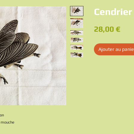
Cendrie
Pri
28,00 €
Ajouter au panie
ton
la mouche