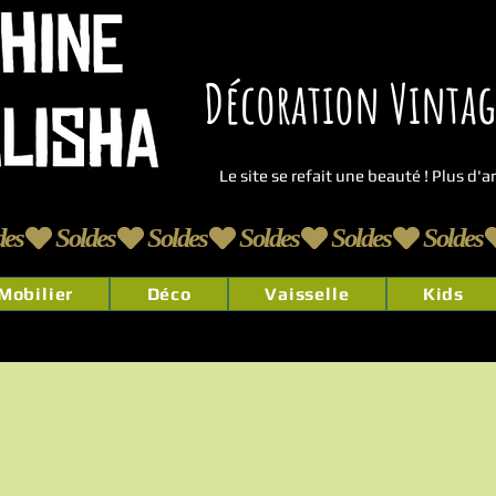
Décoration Vintage
Le site se refait une beauté ! Plus d'
Mobilier
Déco
Vaisselle
Kids