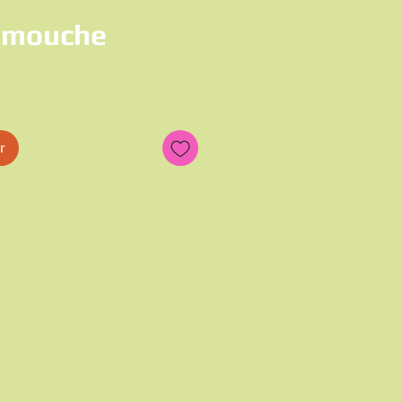
r mouche
x
r