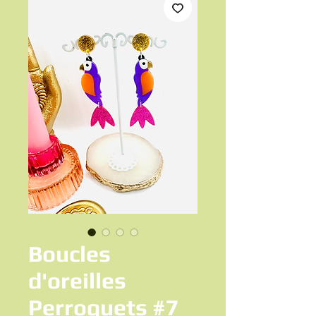
Boucles
d'oreilles
Perroquets #7