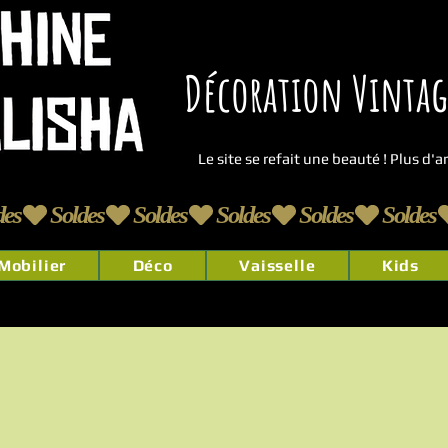
Décoration Vintage
Le site se refait une beauté ! Plus d'
Mobilier
Déco
Vaisselle
Kids