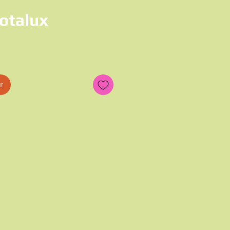
otalux
r