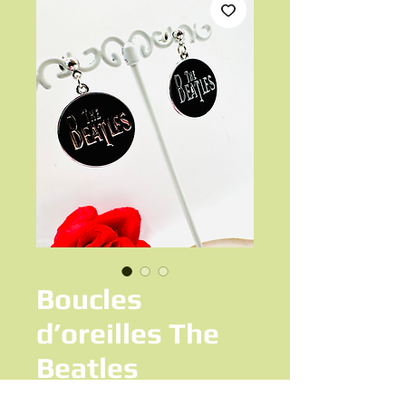
Boucles
d’oreilles The
Beatles
Prix