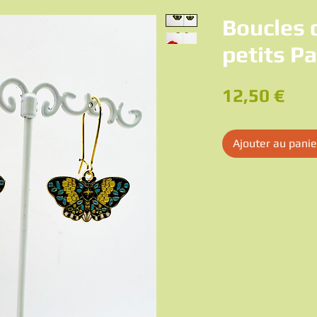
Boucles d
petits Pa
Pri
12,50 €
Ajouter au panie