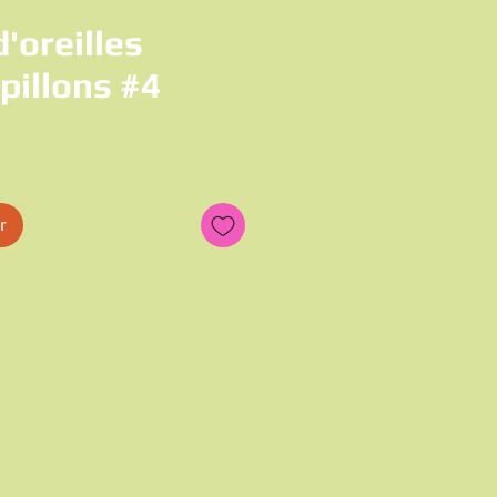
'oreilles
pillons #4
x
r