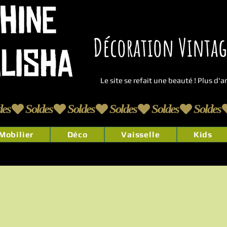
Décoration Vintage
Le site se refait une beauté ! Plus d'
Mobilier
Déco
Vaisselle
Kids