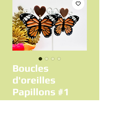
Boucles
d'oreilles
Papillons #1
Prix
12,50 €
Ajouter au panier