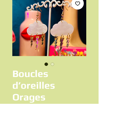
Boucles
d’oreilles
Orages
Prix
12,50 €
Ajouter au panier