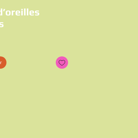
’oreilles
s
x
r