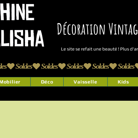
Décoration Vintage
Le site se refait une beauté ! Plus d'
Mobilier
Déco
Vaisselle
Kids