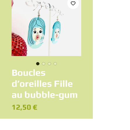
Boucles
d’oreilles Fille
au bubble-gum
Prix
12,50 €
Modèle
*