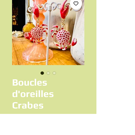
Boucles
d'oreilles
Crabes
Prix
12,50 €