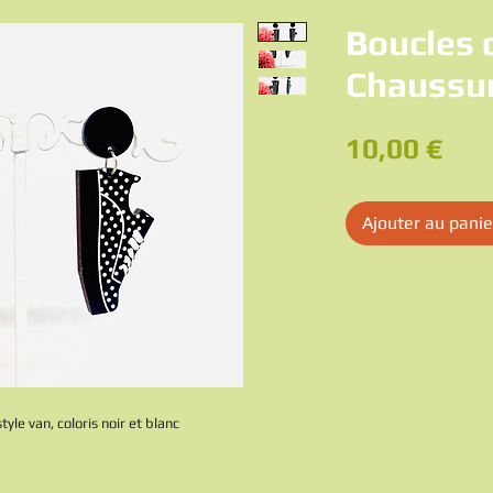
Boucles d
Chaussu
Pri
10,00 €
Ajouter au panie
yle van, coloris noir et blanc