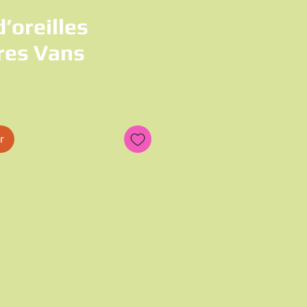
’oreilles
res Vans
x
r