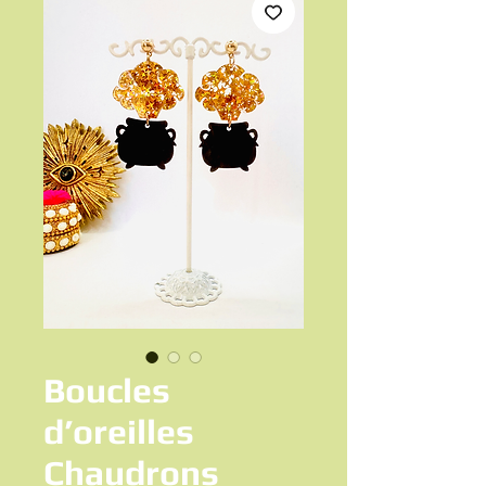
Boucles
d’oreilles
Chaudrons