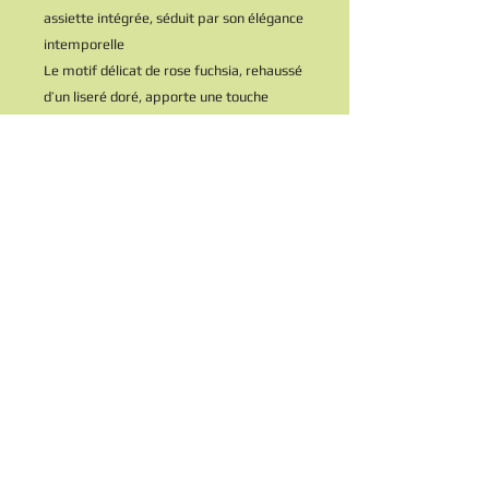
assiette intégrée, séduit par son élégance
intemporelle
Le motif délicat de rose fuchsia, rehaussé
d’un liseré doré, apporte une touche
romantique et raffinée, typique des
pièces vintage de qualité
Idéal pour présenter soupes, desserts,
fruits ou même en centre de table
original
Une pièce qui mêle charme rétro et
praticité grâce à sa conception deux-en-
un
Une rareté à chiner, qui plaira aux
amateurs de vaisselle ancienne et de
belles tables vintage
Authentique vintage
Très bon état