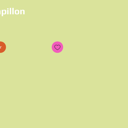
pillon
r