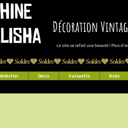
Décoration Vintage
Le site se refait une beauté ! Plus d'
Mobilier
Déco
Vaisselle
Kids