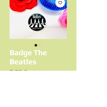
Badge The
Beatles
Prix
7,50 €
Ajouter au panier
Broche badge The Beatles « Abbey Road »
Attache broche classique