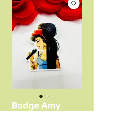
Badge Amy
Winehouse
Prix
7,50 €