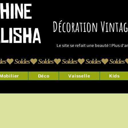
Décoration Vintage
Le site se refait une beauté ! Plus d'
Mobilier
Déco
Vaisselle
Kids