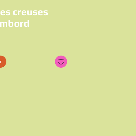
tes creuses
ambord
x
r