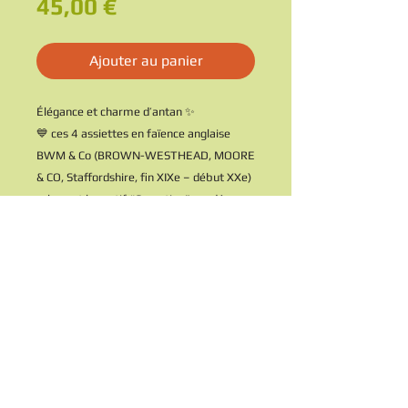
Prix
45,00 €
Ajouter au panier
Élégance et charme d’antan ✨
💙 ces 4 assiettes en faïence anglaise
BWM & Co (BROWN-WESTHEAD, MOORE
& CO, Staffordshire, fin XIXe – début XXe)
arborent le motif “Carnation”, un décor
bleu raffiné aux accents champêtres -
bouquet plante herbe fleur 🌾
Leur design intemporel sublime aussi
bien une table de réception qu’une déco
murale façon cottage anglais 🌿
Idéal pour les amateurs de vaisselle
ancienne, les collectionneurs ou ceux qui
veulent donner un twist authentique à
leur table