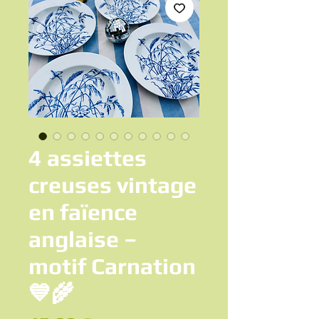
4 assiettes
creuses vintage
en faïence
anglaise –
motif Carnation
💙🌾