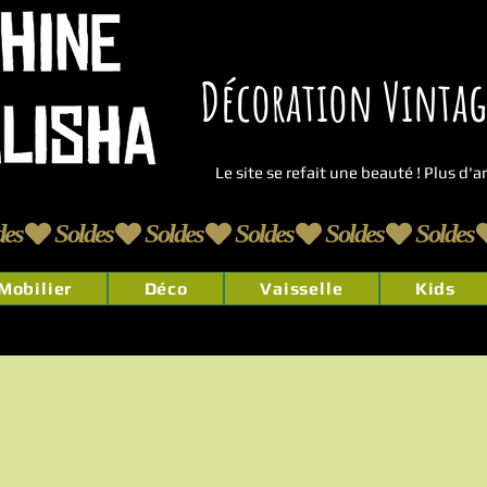
Décoration Vintage
Le site se refait une beauté ! Plus d'
Mobilier
Déco
Vaisselle
Kids