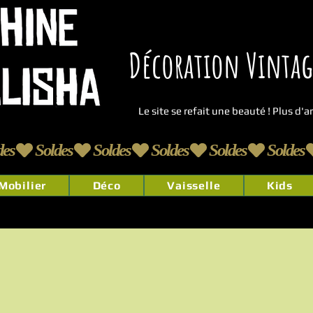
Décoration Vintage
Le site se refait une beauté ! Plus d'
Mobilier
Déco
Vaisselle
Kids