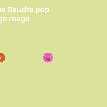
ne Bouche pop
age rouge
x
r