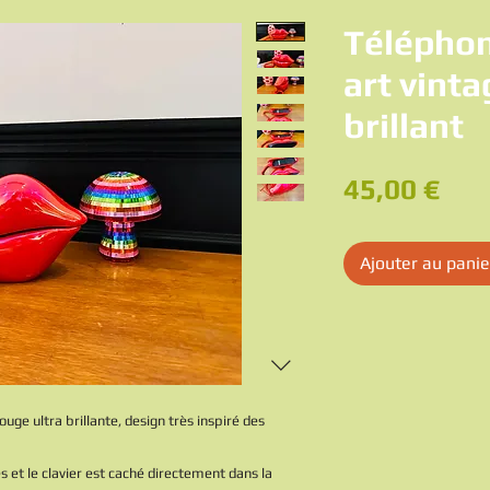
Télépho
art vint
brillant
Pri
45,00 €
Ajouter au panie
ge ultra brillante, design très inspiré des
 et le clavier est caché directement dans la