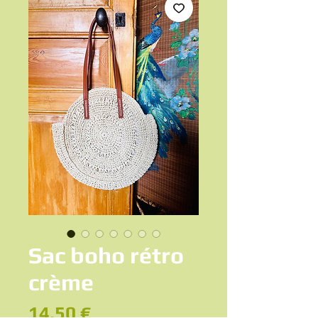
Sac boho rétro
crème
Prix
14,50 €